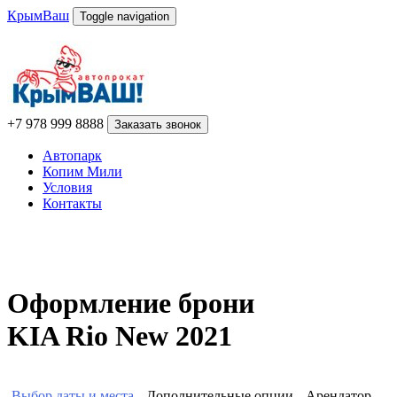
КрымВаш
Toggle navigation
Автопарк
Копим Мили
Условия
Контакты
+7 978 999 8888
Заказать звонок
Автопарк
Копим Мили
Условия
Контакты
Оформление брони
KIA Rio New 2021
Выбор даты и места
Дополнительные опции
Арендатор